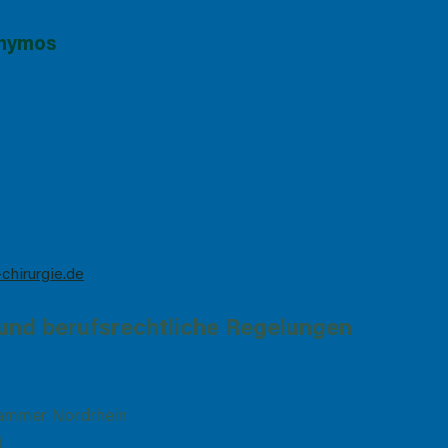
thymos
chirurgie.de
und berufsrechtliche Regelungen
ammer Nordrhein
d