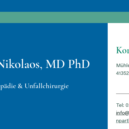
Kor
 Nikolaos, MD PhD
Mühle
41352
pädie & Unfallchirurgie
Tel: 
info@
npar